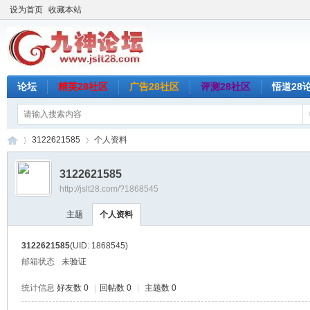
设为首页
收藏本站
论坛
精英28社区
广告28社区
评测28社区
悟道28
3122621585
个人资料
3122621585
http://jslt28.com/?1868545
九
›
›
主题
个人资料
3122621585
(UID: 1868545)
邮箱状态
未验证
统计信息
好友数 0
|
回帖数 0
|
主题数 0