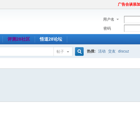
广告合谈添加Tel
用户名
密码
评测28社区
悟道28论坛
热搜:
活动
交友
discuz
帖子
搜
索