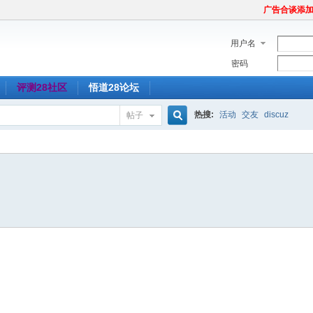
广告合谈添加Tel
用户名
密码
评测28社区
悟道28论坛
热搜:
活动
交友
discuz
帖子
搜
索