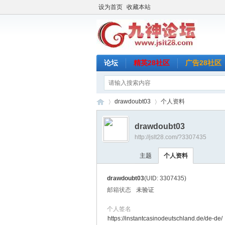
设为首页
收藏本站
论坛
精英28社区
广告28社区
drawdoubt03
个人资料
drawdoubt03
http://jslt28.com/?3307435
九
›
›
主题
个人资料
drawdoubt03
(UID: 3307435)
邮箱状态
未验证
个人签名
https://instantcasinodeutschland.de/de-de/