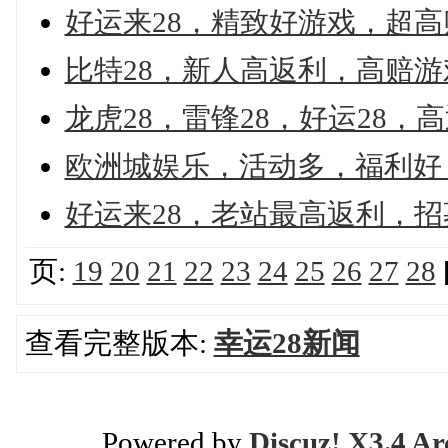
好运来28，精致好游戏，超
比特28，新人高返利，高赔
龙虎28，雷锋28，好运28
欧洲城娱乐，活动多，福利好
好运来28，老站最高返利，
页:
19
20
21
22
23
24
25
26
27
28
查看完整版本:
幸运28新闻
Powered by
Discuz! X3.4 Ar