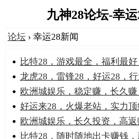
九神28论坛-幸运28
论坛
› 幸运28新闻
比特28，游戏最全，福利最
龙虎28，雷锋28，好运28
欧洲城娱乐，稳定赚，长久赚
好运来28，火爆老站，实力
欧洲城娱乐，长久投资，高返
比特28，随时随地出卡赚钱