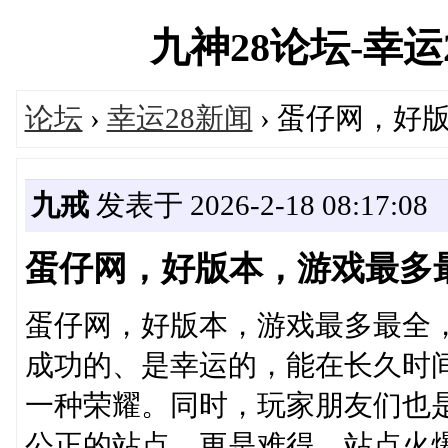
九神28论坛-幸运28
论坛
›
幸运28新闻
› 蛋仔网，好
九戒
发表于 2026-2-18 08:17:08
蛋仔网，好版本，游戏最多
蛋仔网，好版本，游戏最多最全
成功的、是幸运的，能在长久时
一种荣耀。同时，玩家朋友们也
公正的站点，更是难得。站点火