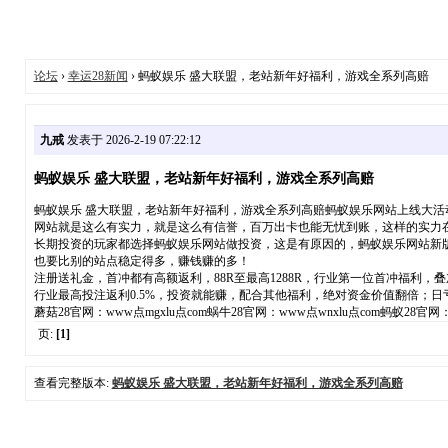
论坛
›
幸运28新闻
› 蚂蚁娱乐 盛大联盟，老站新年好福利，游戏全系列高赔
九戒
发表于 2026-2-19 07:22:12
蚂蚁娱乐 盛大联盟，老站新年好福利，游戏全系列高赔
蚂蚁娱乐 盛大联盟，老站新年好福利，游戏全系列高赔蚂蚁娱乐网站上线大
网站就是这么有实力，就是这么有信誉，百万出卡也能无忧到账，这样的实力
长期投资的玩家都选择蚂蚁娱乐网站做投资，这是有原因的，蚂蚁娱乐网站新
也要比别的站点稳定得多，赚钱赚的多！
注册送礼金，首冲都有高额返利，88R至最高1288R，行业第一位首冲福利，
行业最高投注返利0.5%，投资就能赚，配合其他福利，绝对资金价值翻倍；日亏损
蘑菇28官网：www点mgxlu点com蜗牛28官网：www点wnxlu点com蚂蚁28官网：
页:
[1]
查看完整版本:
蚂蚁娱乐 盛大联盟，老站新年好福利，游戏全系列高赔