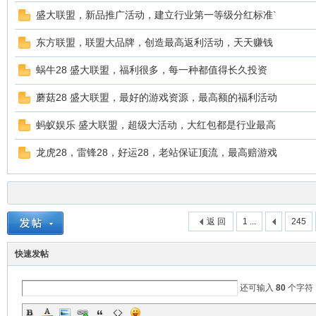
盛大联盟，新品推广活动，建立行业第一等级分红标准`
东方联盟，联盟大品牌，创造最高返利活动，天天赚钱
蜗牛28 盛大联盟，福利很多，每一种都值得长久投资
蘑菇28 盛大联盟，最好的游戏资源，最高额的福利活动
蚂蚁娱乐 盛大联盟，超级大活动，大红包都是行业最高
坛-
龙虎28，雷锋28，好运28，老站保证顶流，最高赔游戏
返 回
1 ...
245
快速发帖
幸
还可输入
80
个字符