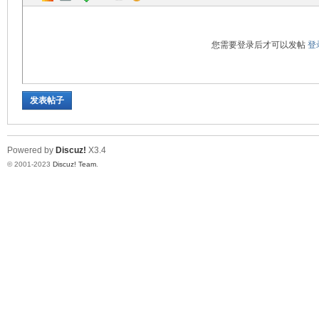
您需要登录后才可以发帖
登
发表帖子
运
Powered by
Discuz!
X3.4
© 2001-2023
Discuz! Team
.
28