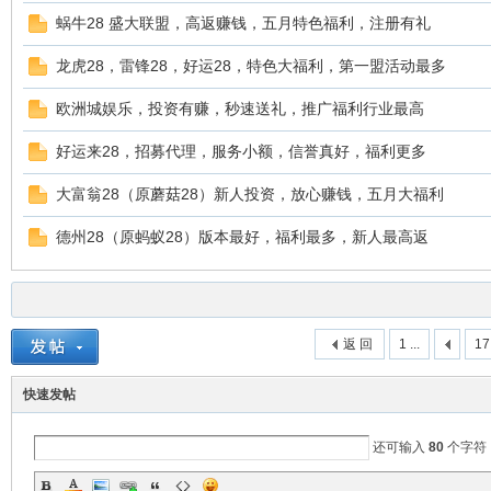
蜗牛28 盛大联盟，高返赚钱，五月特色福利，注册有礼
龙虎28，雷锋28，好运28，特色大福利，第一盟活动最多
欧洲城娱乐，投资有赚，秒速送礼，推广福利行业最高
好运来28，招募代理，服务小额，信誉真好，福利更多
大富翁28（原蘑菇28）新人投资，放心赚钱，五月大福利
坛-
德州28（原蚂蚁28）版本最好，福利最多，新人最高返
返 回
1 ...
17
快速发帖
幸
还可输入
80
个字符