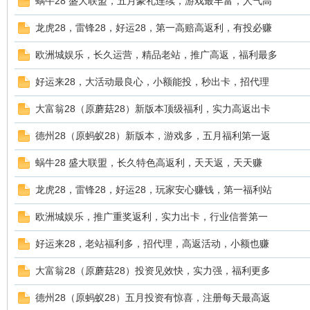
蜗牛28 盛大联盟，五月豪礼连续，游戏最丰富，人气高
龙虎28，雷锋28，好运28，第一高赔高返利，有投必赚
神
欧洲城娱乐，长久运营，精品老站，推广高返，福利最多
好运来28，大活动最良心，小额能投，秒出卡，招代理
大富翁28（原蘑菇28）新版本顶级福利，实力高返出卡
德州28（原蚂蚁28）新版本，游戏多，五月福利第一返
蜗牛28 盛大联盟，长久特色高返利，天天返，天天赚
28
龙虎28，雷锋28，好运28，玩家安心赚钱，第一福利站
欧洲城娱乐，推广重奖返利，实力出卡，行业信誉第一
好运来28，老站福利多，招代理，高返活动，小额也赚
大富翁28（原蘑菇28）投资见效快，实力强，福利更多
德州28（原蚂蚁28）五月投资有惊喜，注册每天最高返
论