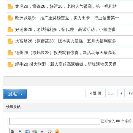
龙虎28，雷锋28，好运28，老站人气很高，第一福利站
欧洲城娱乐，推广重奖稳定返，实力出卡，行业信誉第一
好运来28，老站福利多，招代理，高返活动，小额也赚
大富翁28（原蘑菇28）版本实力最强，五月大福利更多
德州28（原蚂蚁28）投资就有惊喜，新活动每天最高返
坛-
蜗牛28 盛大联盟，新人高赔高返赚钱，新版活动天天返
返 回
1 ...
19
快速发帖
幸
还可输入
80
个字符