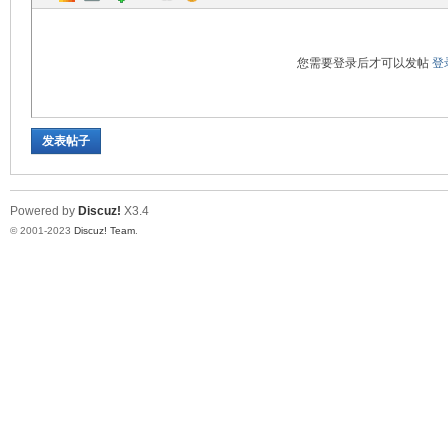
您需要登录后才可以发帖
登
发表帖子
运
Powered by
Discuz!
X3.4
© 2001-2023
Discuz! Team
.
28