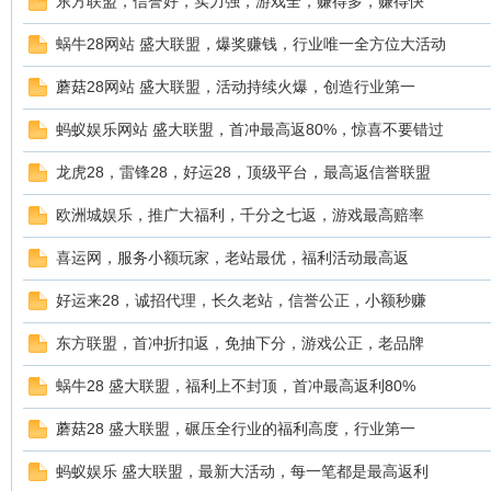
东方联盟，信誉好，实力强，游戏全，赚得多，赚得快
蜗牛28网站 盛大联盟，爆奖赚钱，行业唯一全方位大活动
神
蘑菇28网站 盛大联盟，活动持续火爆，创造行业第一
蚂蚁娱乐网站 盛大联盟，首冲最高返80%，惊喜不要错过
龙虎28，雷锋28，好运28，顶级平台，最高返信誉联盟
欧洲城娱乐，推广大福利，千分之七返，游戏最高赔率
喜运网，服务小额玩家，老站最优，福利活动最高返
28
好运来28，诚招代理，长久老站，信誉公正，小额秒赚
东方联盟，首冲折扣返，免抽下分，游戏公正，老品牌
蜗牛28 盛大联盟，福利上不封顶，首冲最高返利80%
蘑菇28 盛大联盟，碾压全行业的福利高度，行业第一
蚂蚁娱乐 盛大联盟，最新大活动，每一笔都是最高返利
论