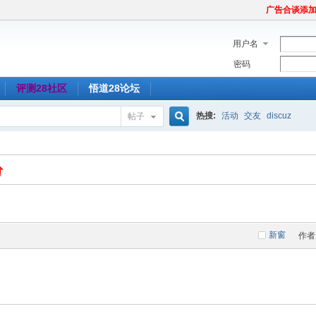
广告合谈添加Tel
用户名
密码
评测28社区
悟道28论坛
热搜:
活动
交友
discuz
帖子
搜
索
新窗
作者