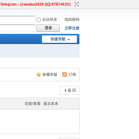
egram : @wudao2828 QQ:978746351
自动登录
找回密码
登录
立即注册
快捷导航
收藏本版
|
订阅
返 回
回复/查看
最后发表