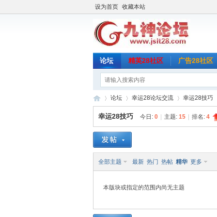
设为首页
收藏本站
论坛
精英28社区
广告28社区
论坛
幸运28论坛交流
幸运28技巧
幸运28技巧
今日:
0
|
主题:
15
|
排名:
4
九
»
›
›
全部主题
最新
热门
热帖
精华
更多
本版块或指定的范围内尚无主题