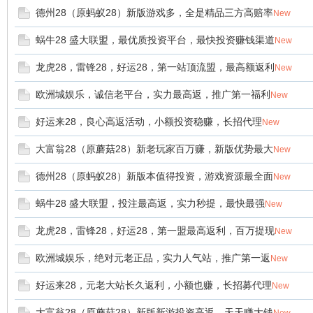
德州28（原蚂蚁28）新版游戏多，全是精品三方高赔率
New
神
蜗牛28 盛大联盟，最优质投资平台，最快投资赚钱渠道
New
龙虎28，雷锋28，好运28，第一站顶流盟，最高额返利
New
欧洲城娱乐，诚信老平台，实力最高返，推广第一福利
New
好运来28，良心高返活动，小额投资稳赚，长招代理
New
大富翁28（原蘑菇28）新老玩家百万赚，新版优势最大
New
28
德州28（原蚂蚁28）新版本值得投资，游戏资源最全面
New
蜗牛28 盛大联盟，投注最高返，实力秒提，最快最强
New
龙虎28，雷锋28，好运28，第一盟最高返利，百万提现
New
欧洲城娱乐，绝对元老正品，实力人气站，推广第一返
New
好运来28，元老大站长久返利，小额也赚，长招募代理
New
论
大富翁28（原蘑菇28）新版新游投资高返，天天赚大钱