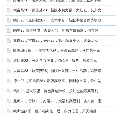
好运来28，名牌大站，实力最强，长招代理，服务小额
大富翁28（原蘑菇28）新版本实力强，大红包，长久火
德州28（原蚂蚁28）一流大平台，新版本投资优势明显
论
蜗牛28 盛大联盟，火爆人气，新版本最高返，信誉好
龙虎28，雷锋28，好运28，第一站最高返，火爆活动
欧洲城娱乐，元老实力名站，最高返高赔，推广第一返
好运来28，长久良心服务，招代理，服务小额超高返
大富翁28（原蘑菇28）新版长久赚，永久活动，高赔率
坛
德州28（原蚂蚁28）新版高赔率，福利永久返，最牛站
蜗牛28 盛大联盟，特色高赔游戏，投注也能最高返利
龙虎28，雷锋28，好运28，大福利高返利，实力第一盟
欧洲城娱乐，推广福利第一返，实力信誉，天天稳赚