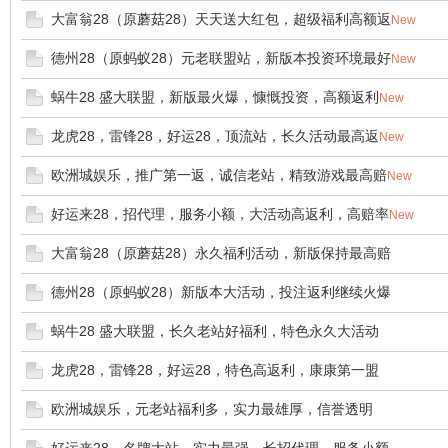
大富翁28（原蘑菇28）天天送大红包，超级福利高额返
New
德州28（原蚂蚁28）元老联盟站，新版本投资环境最好
New
蜗牛28 盛大联盟，新版最火爆，慷慨投资，高额返利
New
龙虎28，雷锋28，好运28，顶流站，长久活动最高返
New
运
欧洲城娱乐，推广第一返，诚信老站，精致游戏最高赔
New
好运来28，招代理，服务小额，大活动高返利，高赔率
New
大富翁28（原蘑菇28）永久福利活动，新版保持最高赔
德州28（原蚂蚁28）新版本大活动，投注返利继续火爆
蜗牛28 盛大联盟，长久老站好福利，特色永久大活动
28
龙虎28，雷锋28，好运28，特色高返利，康康第一盟
欧洲城娱乐，元老站福利多，实力最雄厚，信誉透明