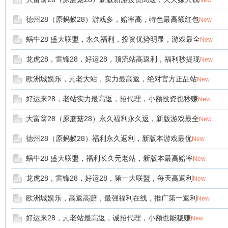
New
德州28（原蚂蚁28）游戏多，赔率高，特色最高额红包
New
蜗牛28 盛大联盟，永久福利，投资优势明显，游戏最全
New
龙虎28，雷锋28，好运28，顶流站高返利，福利秒提现
New
欧洲城娱乐，元老大站，实力最高返，绝对官方正品站
New
坛-
好运来28，老站实力最高返，招代理，小额投资也秒赚
New
大富翁28（原蘑菇28）永久福利永久返，新版游戏最全
New
德州28（原蚂蚁28）福利永久返利，新版本游戏最优
New
蜗牛28 盛大联盟，福利长久元老站，新版本最高赔率
New
龙虎28，雷锋28，好运28，第一大联盟，每天高返利
New
欧洲城娱乐，高返高赔，最强福利在线，推广第一返利
New
幸
好运来28，元老站最高返，诚招代理，小额也能稳赚
New