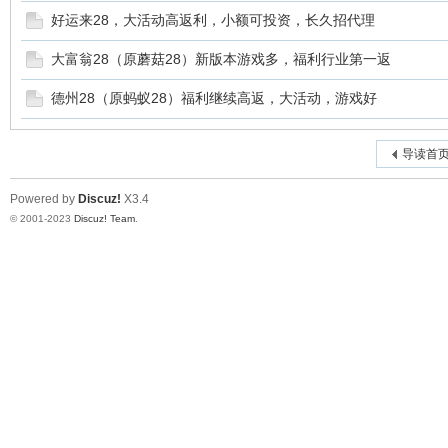
好运来28，大活动高返利，小额可投资，长久招代理
社
大富翁28（原蘑菇28）新版本游戏多，福利行业第一返
德州28（原蚂蚁28）福利继续高返，大活动，游戏好
导读首
Powered by
Discuz!
X3.4
© 2001-2023
Discuz! Team
.
区