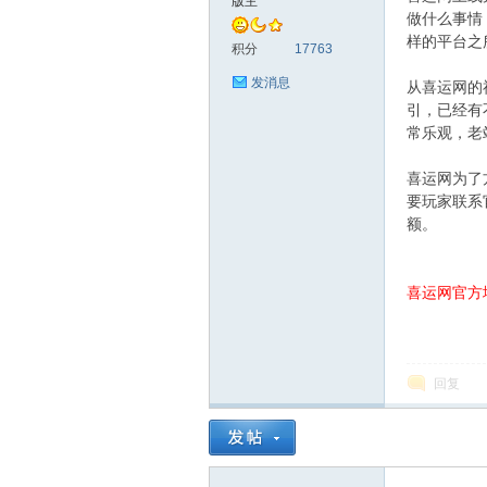
版主
做什么事情
样的平台之
神
积分
17763
发消息
从喜运网的
引，已经有
常乐观，老
喜运网为了
要玩家联系
额。
28
喜运网官方地址
回复
论