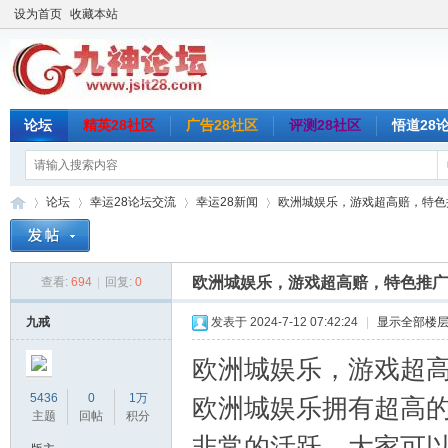
设为首页
收藏本站
论坛
精英28社区
广告28社区
评测28社区
悟道28
论坛
幸运28论坛交流
幸运28新闻
欧洲城娱乐，游戏超高赔，特色推
欧洲城娱乐，游戏超高赔，特色推广
查看:
694
|
回复:
0
九
»
›
›
›
九戒
发表于 2024-7-12 07:42:24
|
显示全部楼
欧洲城娱乐，游戏超
5436
0
1万
欧洲城娱乐拥有超高
主题
回帖
积分
非常的活跃，大家可