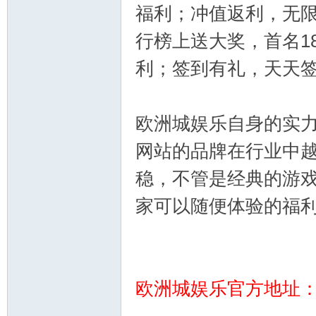
福利；冲值返利，无
行榜上送大奖，首名1
利；签到有礼，天天
欧洲城娱乐自身的实
坛-
网站的品牌在行业中
稳，不管是经典的游
家可以随便体验的福
幸
欧洲城娱乐官方地址：ww