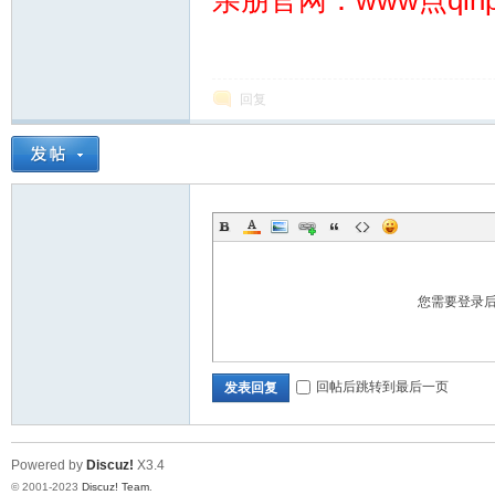
亲朋官网：www点qinp
回复
运
您需要登录
28
回帖后跳转到最后一页
发表回复
Powered by
Discuz!
X3.4
© 2001-2023
Discuz! Team
.