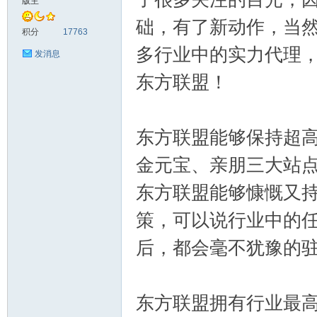
版主
础，有了新动作，当
神
积分
17763
多行业中的实力代理
发消息
东方联盟！
东方联盟能够保持超
金元宝、亲朋三大站
28
东方联盟能够慷慨又
策，可以说行业中的
后，都会毫不犹豫的
东方联盟拥有行业最高
论