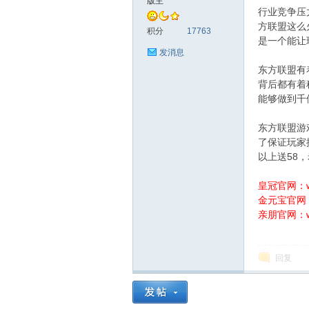
版主
行业竞争压
方联盟这么
神
积分
17763
是一个能让
发消息
东方联盟有
背后都有着
能够做到千
东方联盟游
了保证玩家
以上送58
28
皇冠官网：ww
金元宝官网：w
亲朋官网：ww
回复
论