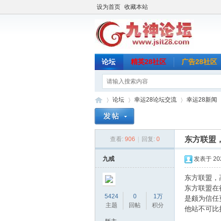
设为首页
收藏本站
论坛
精英28社区
广告28社区
论坛
幸运28论坛交流
幸运28新闻
东方联盟
查看:
906
|
回复:
0
九
»
›
›
›
九戒
发表于 2024
东方联盟，
东方联盟在
5424
0
1万
是颇为信任
主题
回帖
积分
他站不可比