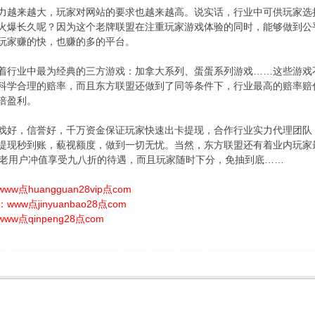
力越来越大，玩家对网站的要求也越来越高。说实话，行业中可供玩家选
火爆长久呢？因为这个老牌联盟在注重玩家游戏体验的同时，能够做到公
玩家赚的快，也赚的多的平台。
着行业中最为经典的三方游戏：加拿大系列、蛋蛋系列游戏……这些游戏
科学合理的赔率，而且东方联盟还做到了同等条件下，行业最高的赔率赔
倍盈利。
戏好，信誉好，千万资金保证玩家快速出卡提现，合作行业实力代理团队
提现秒到账，藐视额度，做到一切无忧。当然，东方联盟还有着业内玩家最
，老用户冲值享受九八折的待遇，而且玩家随时下分，免抽到底……
w点huangguan28vip点com
ww点jinyuanbao28点com
w点qinpeng28点com