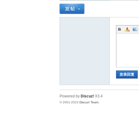
神
发表回复
28
Powered by
Discuz!
X3.4
© 2001-2023
Discuz! Team
.
论