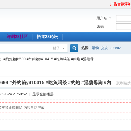
广告合谈添加Tel
用户名
密码
评测28社区
悟道28论坛
热搜:
活动
交友
discuz
帖子
搜
#約炮賴jkf699 #外約賴y410415 #吃魚喝茶 #約炮 #淫蕩母 ...
索
f699 #外約賴y410415 #吃魚喝茶 #約炮 #淫蕩母狗 #內...
[复制链接
-1-24 21:59:52
|
显示全部楼层
者被禁止或删除 内容自动屏蔽