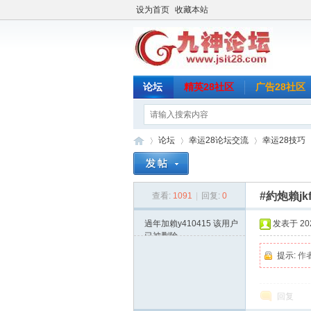
设为首页
收藏本站
论坛
精英28社区
广告28社区
论坛
幸运28论坛交流
幸运28技巧
#約炮賴jk
查看:
1091
|
回复:
0
九
»
›
›
›
過年加賴y410415
该用户
发表于 2025
已被删除
提示:
作
回复