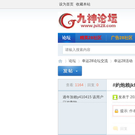
设为首页
收藏本站
论坛
精英28社区
广告28社区
论坛
幸运28论坛交流
幸运28活动
#約炮賴jk
查看:
1164
|
回复:
0
九
»
›
›
›
過年加賴y410415
该用户
发表于 2025
已被删除
提示:
作
回复