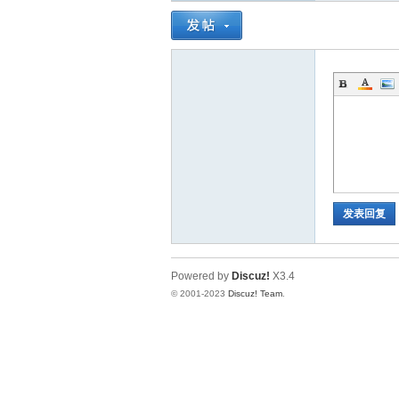
神
发表回复
28
Powered by
Discuz!
X3.4
© 2001-2023
Discuz! Team
.
论