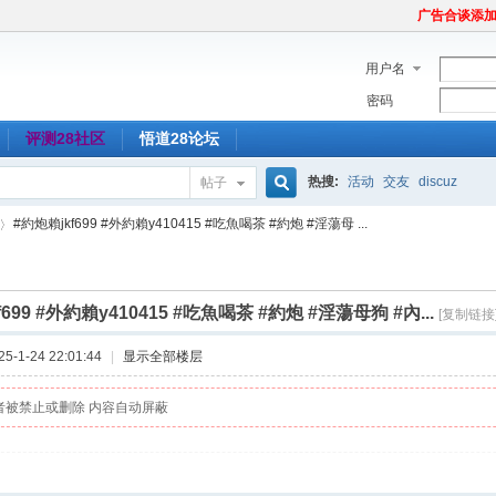
广告合谈添加Tel
用户名
密码
评测28社区
悟道28论坛
热搜:
活动
交友
discuz
帖子
搜
#約炮賴jkf699 #外約賴y410415 #吃魚喝茶 #約炮 #淫蕩母 ...
索
f699 #外約賴y410415 #吃魚喝茶 #約炮 #淫蕩母狗 #內...
[复制链接
-1-24 22:01:44
|
显示全部楼层
者被禁止或删除 内容自动屏蔽