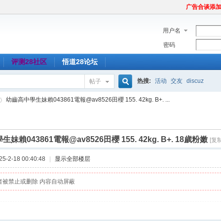
广告合谈添加Tel
用户名
密码
评测28社区
悟道28论坛
热搜:
活动
交友
discuz
帖子
搜
幼齒高中學生妹賴043861電報@av8526田櫻 155. 42kg. B+. ...
索
妹賴043861電報@av8526田櫻 155. 42kg. B+. 18歲粉嫩
[复
-2-18 00:40:48
|
显示全部楼层
者被禁止或删除 内容自动屏蔽