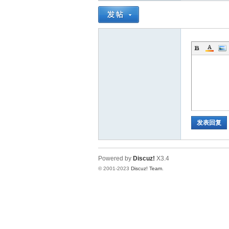
神
发表回复
28
Powered by
Discuz!
X3.4
© 2001-2023
Discuz! Team
.
论