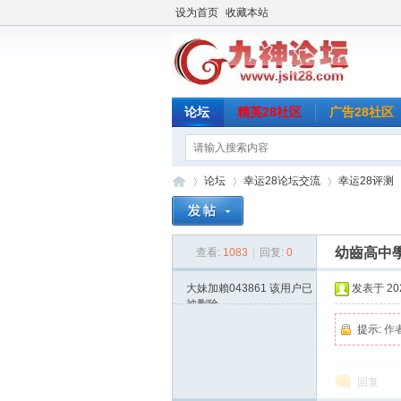
设为首页
收藏本站
论坛
精英28社区
广告28社区
论坛
幸运28论坛交流
幸运28评测
幼齒高中學生
查看:
1083
|
回复:
0
九
»
›
›
›
大妹加賴043861
该用户已
发表于 2025
被删除
提示:
作
回复