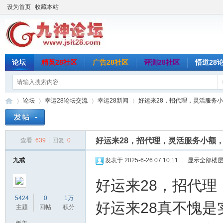
设为首页
收藏本站
论坛
精英28社区
广告28社区
评测28社区
悟道28
论坛
幸运28论坛交流
幸运28新闻
好运来28，招代理，灵活服务小额
好运来28，招代理，灵活服务小额
查看:
639
|
回复:
0
九
»
›
›
›
九戒
发表于 2025-6-26 07:10:11
|
显示全部楼
好运来28，招代
5424
0
1万
好运来28真不愧是
主题
回帖
积分