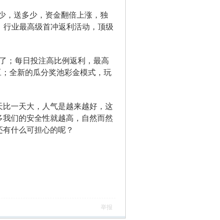
多少，送多少，资金翻倍上涨，独
利；行业最高级首冲返利活动，顶级
容了；每日投注高比例返利，最高
00豆；全新的瓜分奖池彩金模式，玩
天比一天大，人气是越来越好，这
多我们的安全性就越高，自然而然
还有什么可担心的呢？
举报