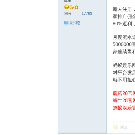
版主
新人注册
神
积分
17763
家推广佣
发消息
80%返
月度流水
50000
家连续盈
蚂蚁娱乐
对平台发
28
就不用担
蘑菇28官网
蜗牛28官网
蚂蚁娱乐官网
回复
论