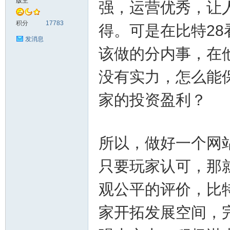
版主
强，运营优秀，让
神
积分
17783
得。可是在比特2
发消息
该做的分内事，在
没有实力，怎么能
家的投资盈利？
28
所以，做好一个网
只要玩家认可，那
观公平的评价，比特
家开拓发展空间，
论