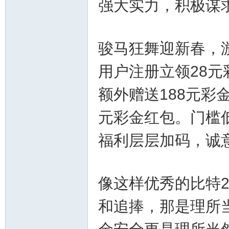
强大实力，积极谋
骏马狂舞迎新春，
用户注册立领28元
额外赠送188元彩金
坛-
元彩金红包。门槛
福利层层加码，诚
像这样优秀的比特
幸
和追捧，那是理所