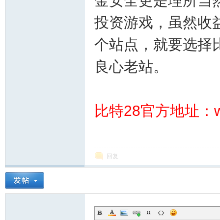
金安全更是理所当
投资游戏，虽然收
个站点，就要选择
良心老站。
运
比特28官方地址：ww
回复
28