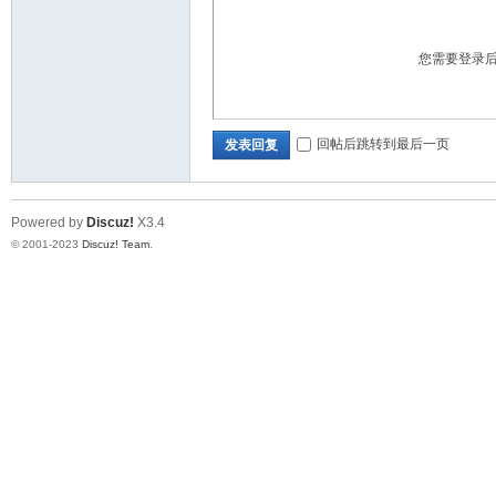
您需要登录
论
回帖后跳转到最后一页
发表回复
Powered by
Discuz!
X3.4
© 2001-2023
Discuz! Team
.
坛