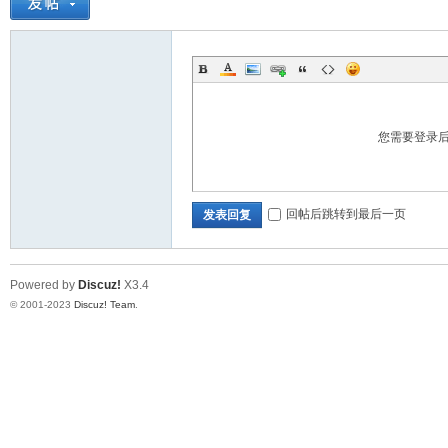
论
您需要登录
回帖后跳转到最后一页
发表回复
Powered by
Discuz!
X3.4
坛
© 2001-2023
Discuz! Team
.