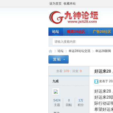
设为首页
收藏本站
论坛
精英28社区
广告28社区
论坛
幸运28论坛交流
幸运28新闻
好运来2
查看:
370
|
回复:
0
九
»
›
›
›
九戒
发表于 2026
好运来2
好运来2
5424
0
1万
际行动证
主题
回帖
积分
希望好运