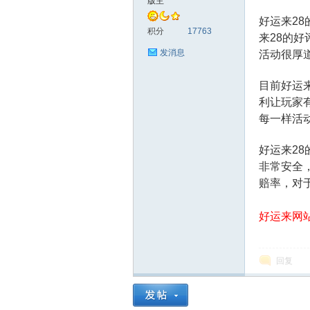
版主
好运来2
神
积分
17763
来28的
发消息
活动很厚
目前好运
利让玩家
每一样活
好运来2
非常安全
28
赔率，对
好运来网站：
回复
论