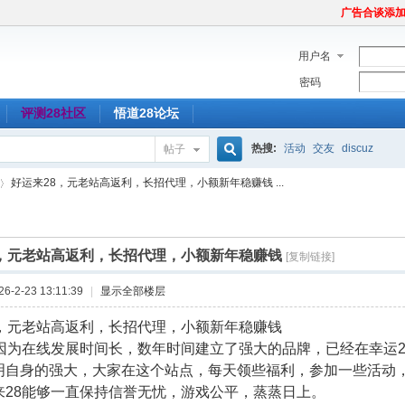
广告合谈添加Tel
用户名
密码
评测28社区
悟道28论坛
热搜:
活动
交友
discuz
帖子
搜
好运来28，元老站高返利，长招代理，小额新年稳赚钱 ...
索
8，元老站高返利，长招代理，小额新年稳赚钱
[复制链接]
-2-23 13:11:39
|
显示全部楼层
8，元老站高返利，长招代理，小额新年稳赚钱
8因为在线发展时间长，数年时间建立了强大的品牌，已经在幸运
明自身的强大，大家在这个站点，每天领些福利，参加一些活动
来28能够一直保持信誉无忧，游戏公平，蒸蒸日上。