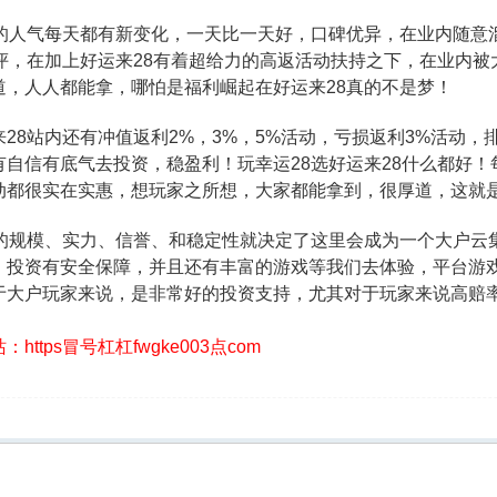
8的人气每天都有新变化，一天比一天好，口碑优异，在业内随意
好评，在加上好运来28有着超给力的高返活动扶持之下，在业内被
道，人人都能拿，哪怕是福利崛起在好运来28真的不是梦！
来28站内还有冲值返利2%，3%，5%活动，亏损返利3%活动
有自信有底气去投资，稳盈利！玩幸运28选好运来28什么都好
动都很实在实惠，想玩家之所想，大家都能拿到，很厚道，这就是
8的规模、实力、信誉、和稳定性就决定了这里会成为一个大户云
，投资有安全保障，并且还有丰富的游戏等我们去体验，平台游
于大户玩家来说，是非常好的投资支持，尤其对于玩家来说高赔
https冒号杠杠fwgke003点com