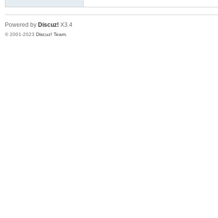
Powered by
Discuz!
X3.4
© 2001-2023
Discuz! Team
.
论
坛