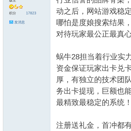
版主
动之后，网站游戏稳
神
积分
17823
哪怕是度娘搜索结果，
发消息
对待玩家最公正最真
蜗牛28担当着行业实
资金保证玩家出卡兑
28
厚，有独立的技术团队
务出卡提现，巨额也
最精致最稳定的系统
注册送礼金，首冲都有
论