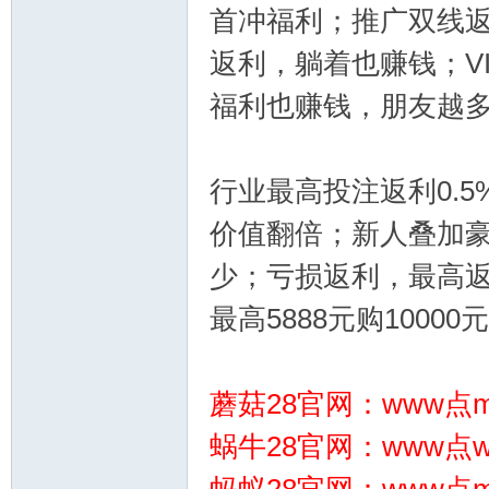
首冲福利；推广双线返
返利，躺着也赚钱；VI
福利也赚钱，朋友越
行业最高投注返利0.
坛-
价值翻倍；新人叠加豪
少；亏损返利，最高返
最高5888元购1000
蘑菇28官网：www点mg
幸
蜗牛28官网：www点wn