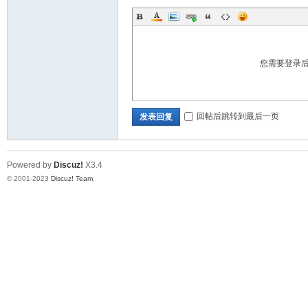
您需要登录
论
回帖后跳转到最后一页
发表回复
Powered by
Discuz!
X3.4
© 2001-2023
Discuz! Team
.
坛