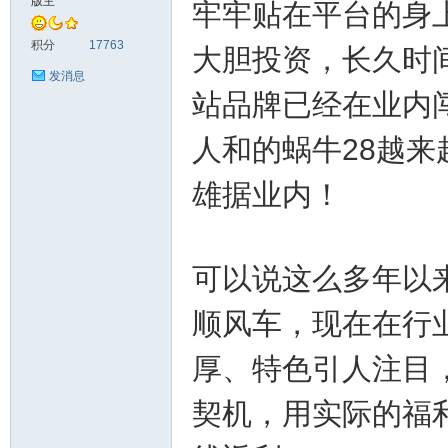
版主
牢牢贴在平台的身
神
积分
17763
大胆投资，长久时
发消息
站品牌已经在业内
人和的蜗牛28越
雄据业内！
28
可以说这么多年以
顺风车，现在在行
厚、特色引人注目
契机，用实际的福
论