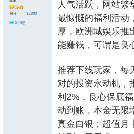
版主
人气活跃，网站繁
神
积分
17803
最慷慨的福利活动
发消息
厚，欧洲城娱乐推
能赚钱，可谓是良
推荐下线玩家，每
28
对的投资永动机，
利2%，良心保底
动到账，本金无限增
真金白银；超值月
论