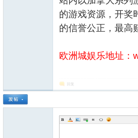
站内以加拿大系列
的游戏资源，开奖
的信誉公正，最高
运
欧洲城娱乐地址：www点
回复
28