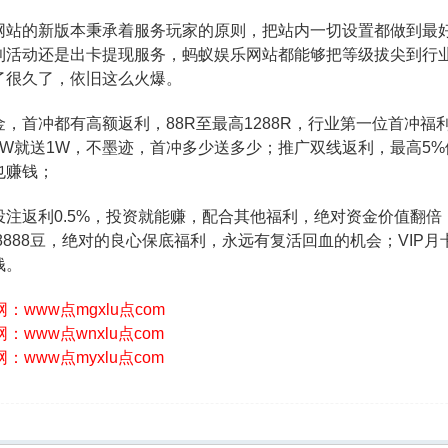
网站的新版本秉承着服务玩家的原则，把站内一切设置都做到最
利活动还是出卡提现服务，蚂蚁娱乐网站都能够把等级拔尖到行
了很久了，依旧这么火爆。
金，首冲都有高额返利，88R至最高1288R，行业第一位首冲福
1W就送1W，不墨迹，首冲多少送多少；推广双线返利，最高5%
也赚钱；
投注返利0.5%，投资就能赚，配合其他福利，绝对资金价值翻倍
88888豆，绝对的良心保底福利，永远有复活回血的机会；VIP月卡
钱。
：www点mgxlu点com
：www点wnxlu点com
：www点myxlu点com