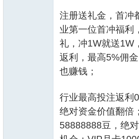
注册送礼金，首冲都
业第一位首冲福利
礼，冲1W就送1
返利，最高5%佣金
坛-
也赚钱；
行业最高投注返利0
绝对资金价值翻倍
幸
58888888豆