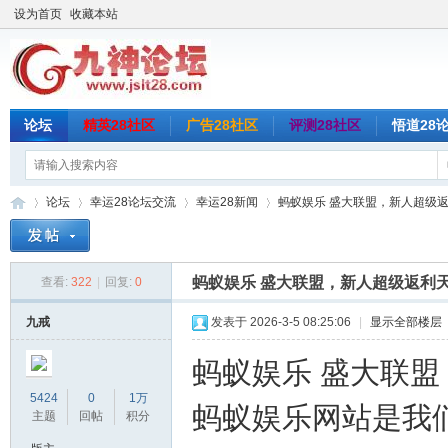
设为首页
收藏本站
论坛
精英28社区
广告28社区
评测28社区
悟道28
论坛
幸运28论坛交流
幸运28新闻
蚂蚁娱乐 盛大联盟，新人超级返利
蚂蚁娱乐 盛大联盟，新人超级返利
查看:
322
|
回复:
0
九
»
›
›
›
九戒
发表于 2026-3-5 08:25:06
|
显示全部楼层
蚂蚁娱乐 盛大联
5424
0
1万
蚂蚁娱乐网站是我
主题
回帖
积分