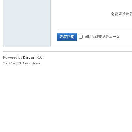
您需要登录
论
回帖后跳转到最后一页
发表回复
Powered by
Discuz!
X3.4
© 2001-2023
Discuz! Team
.
坛