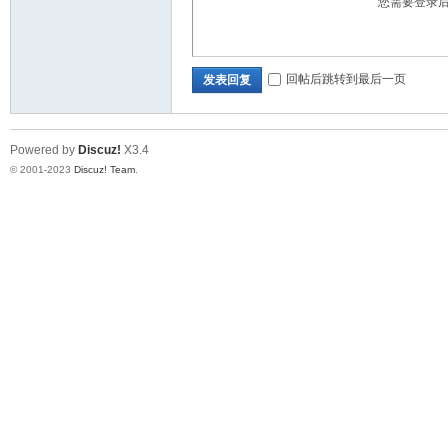
您需要登录
回帖后跳转到最后一页
发表回复
论
Powered by
Discuz!
X3.4
© 2001-2023
Discuz! Team
.
坛