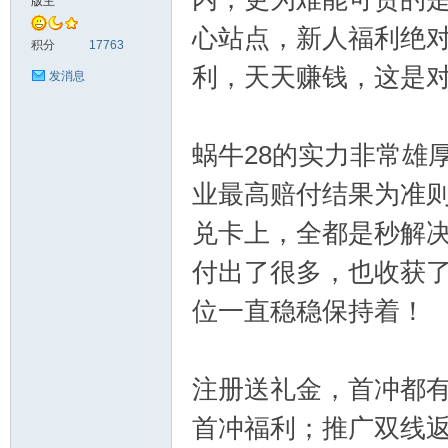
版主
心站点，新人福利绝
神
积分
17763
利，天天赚钱，这是
发消息
蜗牛28的实力非常雄
业最高赔付结果为准
兑卡上，全都是秒解决
28
付出了很多，也收获
位一直稳稳保持着！
注册送礼金，首冲都有
首冲福利；推广双线返
论