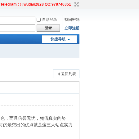
egram : @wudao2828 QQ:978746351
自动登录
找回密码
登录
立即注册
快捷导航
返回列表
出色，而且信誉无忧，凭借真实的努
可的最突出的优点就是这三大站点实力