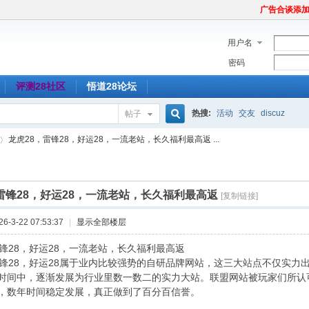
广告合谈添加Tel
用户名
密码
评测28社区
悟道28论坛
热搜:
活动
交友
discuz
帖子
搜
龙虎28，雷锋28，好运28，一流老站，长久福利最高返 ...
索
雷锋28，好运28，一流老站，长久福利最高返
[复制链接]
-3-22 07:53:37
|
显示全部楼层
雷锋28，好运28，一流老站，长久福利最高返
雷锋28，好运28属于业内比较强势的自研品牌网站，这三大站点不仅实力
时间中，逐渐发展为行业里数一数二的实力大站。联盟网站被玩家们所认
，数年时间稳定发展，真正做到了百分百信誉。