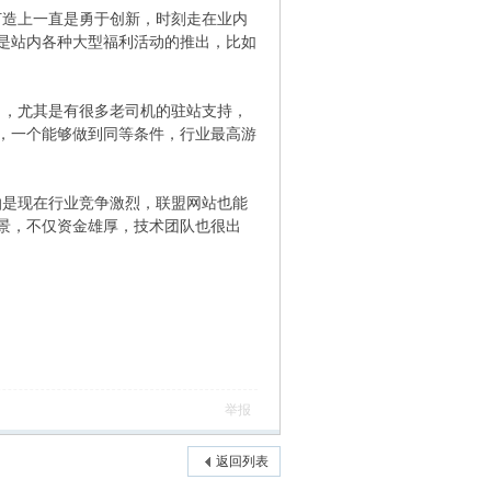
打造上一直是勇于创新，时刻走在业内
是站内各种大型福利活动的推出，比如
了，尤其是有很多老司机的驻站支持，
，一个能够做到同等条件，行业最高游
怕是现在行业竞争激烈，联盟网站也能
景，不仅资金雄厚，技术团队也很出
举报
返回列表