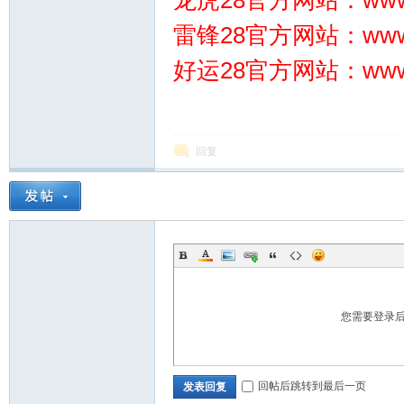
龙虎28官方网站：www点
雷锋28官方网站：www
好运28官方网站：www
运
回复
28
您需要登录
回帖后跳转到最后一页
发表回复