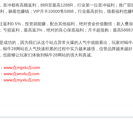
，首冲都有高额返利，88R至最高1288R，行业第一位首冲福利；推广
返利，躺着也赚钱；VIP月卡10000售5888，行业最高折扣，领着福利
注返利0.5%，投资就能赚，配合其他福利，绝对资金价值翻倍；新人叠加
；亏损返利，最高返3%，绝对的良心保底福利；月卡超值购：最高5888元
站是成功的，因为我们从这个站点异常火爆的人气中就能看出，玩家对蜗牛
，蜗牛28网站在人气快速积累的过程中实力越来越强，信誉品牌越来越好
，也能够让玩家们体验到蜗牛28网站的强大和真诚。
www点mgxlu点com
www点wnxlu点com
www点myxlu点com