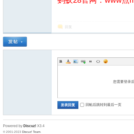
蚂蚁28官网：www点my
回复
运
您需要登录
28
回帖后跳转到最后一页
发表回复
Powered by
Discuz!
X3.4
© 2001-2023
Discuz! Team
.