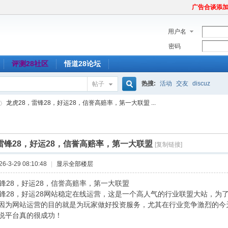
广告合谈添加Tel
用户名
密码
评测28社区
悟道28论坛
热搜:
活动
交友
discuz
帖子
搜
龙虎28，雷锋28，好运28，信誉高赔率，第一大联盟 ...
索
雷锋28，好运28，信誉高赔率，第一大联盟
[复制链接]
-3-29 08:10:48
|
显示全部楼层
雷锋28，好运28，信誉高赔率，第一大联盟
雷锋28，好运28网站稳定在线运营，这是一个高人气的行业联盟大站，为
因为网站运营的目的就是为玩家做好投资服务，尤其在行业竞争激烈的今
说平台真的很成功！