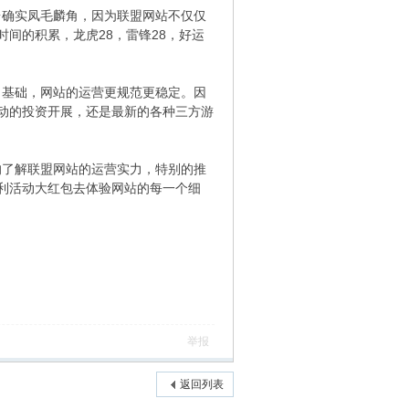
台确实凤毛麟角，因为联盟网站不仅仅
间的积累，龙虎28，雷锋28，好运
司基础，网站的运营更规范更稳定。因
动的投资开展，还是最新的各种三方游
的了解联盟网站的运营实力，特别的推
利活动大红包去体验网站的每一个细
举报
返回列表