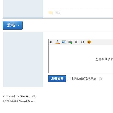
回复
运
您需要登录
回帖后跳转到最后一页
发表回复
28
Powered by
Discuz!
X3.4
© 2001-2023
Discuz! Team
.