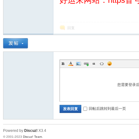
好运来网站：https冒号
回复
运
您需要登录
28
回帖后跳转到最后一页
发表回复
Powered by
Discuz!
X3.4
© 2001-2023
Discuz! Team
.