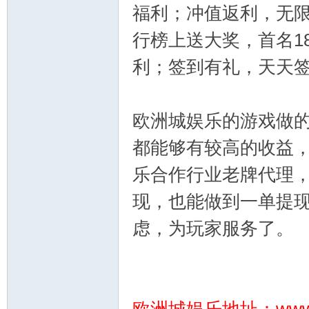
福利；冲值返利，无
行榜上送大奖，首名1
利；签到有礼，天天
欧洲城娱乐的游戏做
坛-
都能够有较高的收益
乐合作行业老牌代理，
现，也能做到一单提
虑，为玩家服务了。
幸