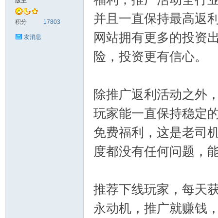
版主
并且一直保持最高返
神
积分
17803
网站拥有更多的投资
发消息
险，投资更有信心。
除推广返利活动之外
玩家能一直保持稳定
28
免费福利，这是老司
度都没有任何问题，
推荐下线玩家，每天
永动机，推广就赚钱，
论