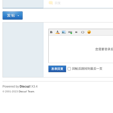
回复
运
您需要登录
回帖后跳转到最后一页
发表回复
Powered by
Discuz!
X3.4
28
© 2001-2023
Discuz! Team
.