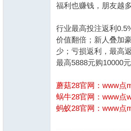
福利也赚钱，朋友越
行业最高投注返利0.
价值翻倍；新人叠加豪
少；亏损返利，最高返
坛-
最高5888元购1000
蘑菇28官网：www点mg
蜗牛28官网：www点wn
蚂蚁28官网：www点my
幸