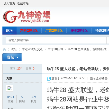
设为首页
收藏本站
论坛
精英28社区
广告28社区
评测28社区
悟道28
论坛
幸运28论坛交流
幸运28新闻
蜗牛28 盛大联盟，老站最新版，
蜗牛28 盛大联盟，老站最新版，资
查看:
254
|
回复:
0
九
»
›
›
›
九戒
发表于 2026-4-1 10:52:53
|
显示全部楼层
蜗牛28 盛大联盟，
5424
0
1万
蜗牛28网站是行业中
主题
回帖
积分
持数年时间一直稳定