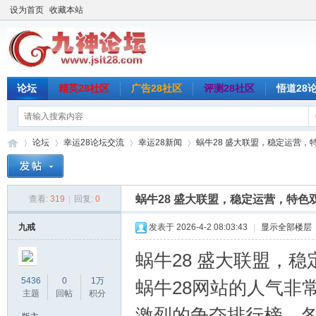
设为首页
收藏本站
论坛
精英28社区
广告28社区
评测28社区
悟道28
论坛
幸运28论坛交流
幸运28新闻
蜗牛28 盛大联盟，稳定运营，特
蜗牛28 盛大联盟，稳定运营，特色
查看:
319
|
回复:
0
九
»
›
›
›
九戒
发表于 2026-4-2 08:03:43
|
显示全部楼层
蜗牛28 盛大联盟，
5436
0
1万
蜗牛28网站的人气非
主题
回帖
积分
激烈的争夺排行榜，