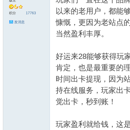
版主
以来的老用户，都能够
神
积分
17763
慷慨，更因为老站点
发消息
当然盈利丰厚。
好运来28能够获得玩
肯定，也是最重要的理
28
时间出卡提现，因为站
持在线服务，玩家出
觉出卡，秒到账！
玩家盈利就给钱，这是
论