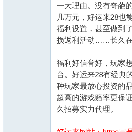
一大理由。没有奇葩
几万元，好运来28也
福利设置，甚至做到
损返利活动……长久
坛-
福利好信誉好，玩家
台。好运来28有经典
种玩家最放心投资的品
超高的游戏赔率更保
久招募实力代理。
幸