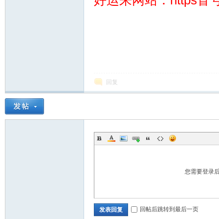
好运来网站：https冒号
运
回复
28
您需要登录
回帖后跳转到最后一页
发表回复