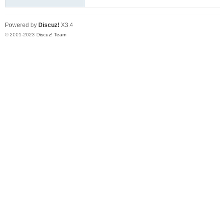
Powered by
Discuz!
X3.4
© 2001-2023
Discuz! Team
.
论
坛