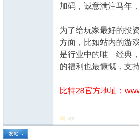
加码，诚意满注马年
为了给玩家最好的投资
方面，比如站内的游
是行业中的唯一经典
坛-
的福利也最慷慨，支
比特28官方地址：www点
回复
幸