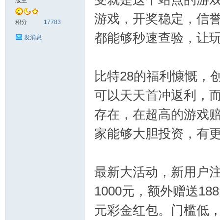
版主
游戏，开奖稳定，信誉
神
积分
17783
都能够秒速查验，让
发消息
比特28的福利慷慨，
可以天天首冲返利，
存在，在超高的游戏
28
家能够大胆投资，有
最新大活动，新用户注
1000元，额外赠送18
元彩金红包。门槛低
论