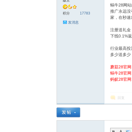
版主
蜗牛28网
推广永远没
神
积分
17783
家，在秒速
发消息
注册送礼金
下线0.1%
行业最高投
多少送多少
蘑菇28官网：
28
蜗牛28官网：
蚂蚁28官网：
回复
论