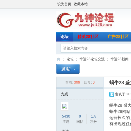
设为首页
收藏本站
论坛
精英28社区
广告28社区
论坛
幸运28论坛交流
幸运28新闻
蜗牛28
查看:
309
|
回复:
0
九
»
›
›
›
九戒
发表于 2026
蜗牛28 
蜗牛28网
5430
0
1万
运营长久的
主题
回帖
积分
有出现过任