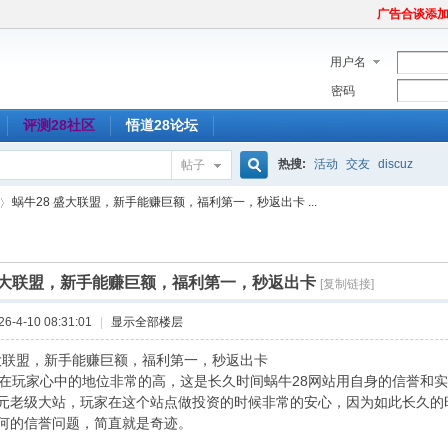
广告合谈添加Tel
用户名
密码
评测28社区
悟道28论坛
热搜:
活动
交友
discuz
帖子
搜
蜗牛28 盛大联盟，新手能赚巨额，福利第一，秒返出卡 ...
索
 盛大联盟，新手能赚巨额，福利第一，秒返出卡
[复制链接]
-4-10 08:31:01
|
显示全部楼层
盛大联盟，新手能赚巨额，福利第一，秒返出卡
站在玩家心中的地位非常的高，这是长久时间蜗牛28网站用自身的信誉和
元老级大站，玩家在这个站点做投资的时候非常的安心，因为如此长久的
何的信誉问题，简直就是奇迹。