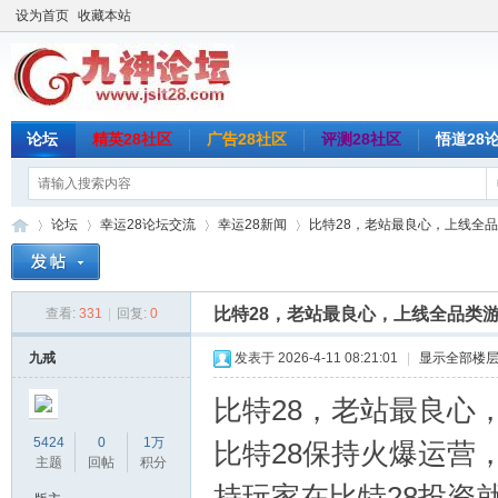
设为首页
收藏本站
论坛
精英28社区
广告28社区
评测28社区
悟道28
论坛
幸运28论坛交流
幸运28新闻
比特28，老站最良心，上线全品类
比特28，老站最良心，上线全品类
查看:
331
|
回复:
0
九
»
›
›
›
九戒
发表于 2026-4-11 08:21:01
|
显示全部楼
比特28，老站最良心
5424
0
1万
比特28保持火爆运营
主题
回帖
积分
持玩家在比特28投资