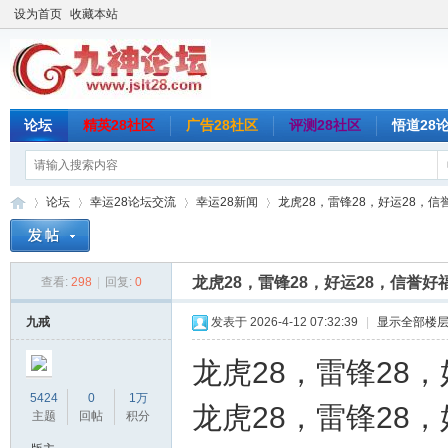
设为首页
收藏本站
论坛
精英28社区
广告28社区
评测28社区
悟道28
论坛
幸运28论坛交流
幸运28新闻
龙虎28，雷锋28，好运28，信誉
龙虎28，雷锋28，好运28，信誉
查看:
298
|
回复:
0
九
»
›
›
›
九戒
发表于 2026-4-12 07:32:39
|
显示全部楼
龙虎28，雷锋28
5424
0
1万
龙虎28，雷锋28
主题
回帖
积分