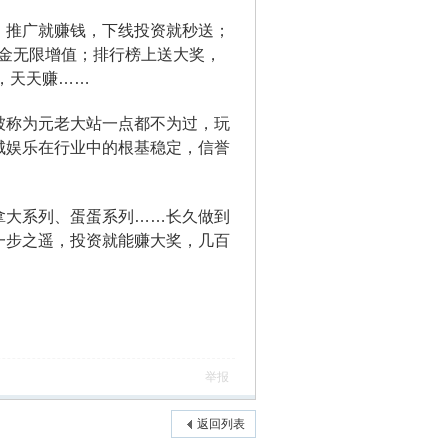
，推广就赚钱，下线投资就秒送；
金无限增值；排行榜上送大奖，
，天天赚……
被称为元老大站一点都不为过，玩
城娱乐在行业中的根基稳定，信誉
拿大系列、蛋蛋系列……长久做到
一步之遥，投资就能赚大奖，几百
举报
返回列表