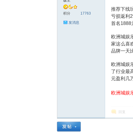
版主
推荐下线
神
积分
17763
亏损返利
发消息
首名18
欧洲城娱
家这么喜
品牌一天
欧洲城娱
了行业最
28
元盈利几
欧洲城娱乐地
回复
论