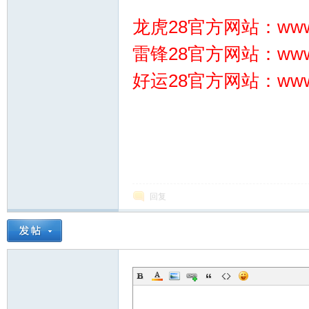
龙虎28官方网站：www点
雷锋28官方网站：www
好运28官方网站：www
运
回复
28