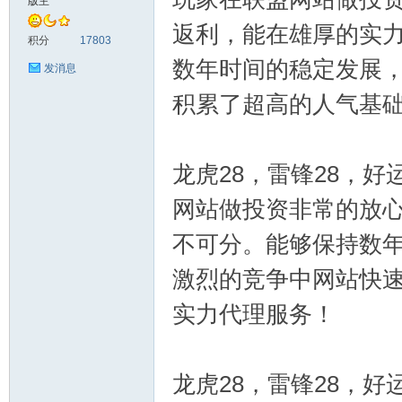
版主
返利，能在雄厚的实
神
积分
17803
数年时间的稳定发展
发消息
积累了超高的人气基
龙虎28，雷锋28，
网站做投资非常的放
28
不可分。能够保持数
激烈的竞争中网站快
实力代理服务！
龙虎28，雷锋28，
论