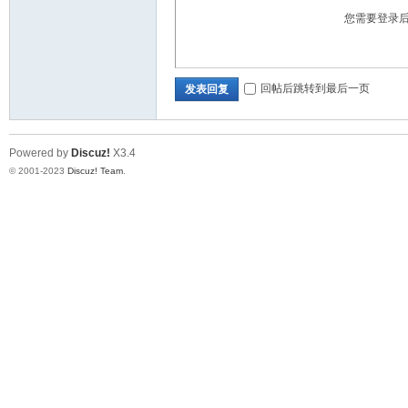
您需要登录
论
回帖后跳转到最后一页
发表回复
Powered by
Discuz!
X3.4
© 2001-2023
Discuz! Team
.
坛