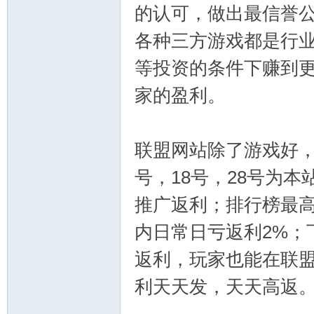
的认可，做出最信誉
各种三方游戏都是行
等投资的条件下赚到
家的盈利。
坛-
联盟网站除了游戏好，
号，18号，28号为本
推广返利；排行榜最高
内日常日亏返利2%；
返利，玩家也能在联
幸
利天天发，天天高返