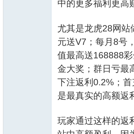
中的更多福利更高
尤其是龙虎28网站
元送V7；每月8号
值最高送168888
坛-
金大奖；群日亏最高
下注返利0.2%；
是最真实的高额返利
幸
玩家通过这样的返利