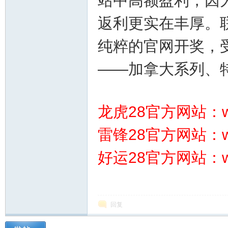
站中高额盈利，因
返利更实在丰厚。
纯粹的官网开奖，
——加拿大系列、
运
龙虎28官方网站：ww
雷锋28官方网站：w
好运28官方网站：ww
28
回复