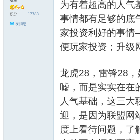
版主
为有着超高的人气
神
积分
17783
事情都有足够的底
发消息
家投资利好的事情
便玩家投资；升级
龙虎28，雷锋28
28
嘘，而是实实在在
人气基础，这三大
迎，是因为联盟网
度上看待问题，了
论