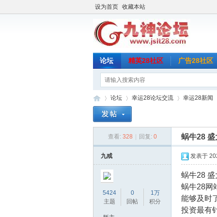
设为首页
收藏本站
论坛
精英28社区
广告28社区
论坛
幸运28论坛交流
幸运28新闻
蜗牛28
查看:
328
|
回复:
0
九
»
›
›
›
九戒
发表于 2026
蜗牛28
蜗牛28
5424
0
1万
能够及时
主题
回帖
积分
投资最有