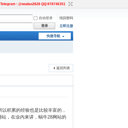
egram : @wudao2828 QQ:978746351
自动登录
找回密码
登录
立即注册
快捷导航
返回列表
所以积累的经验也是比较丰富的，
站，在业内来讲，蜗牛28网站的